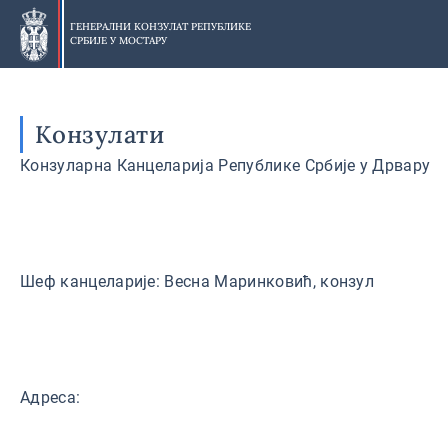
Прескочи
на
ГЕНЕРАЛНИ КОНЗУЛАТ РЕПУБЛИКЕ
СРБИЈЕ У
МОСТАРУ
главни
део
Конзулати
Конзуларна Канцеларија Републике Србије у Дрвару
Шеф канцеларије: Весна Маринковић, конзул
Адреса: