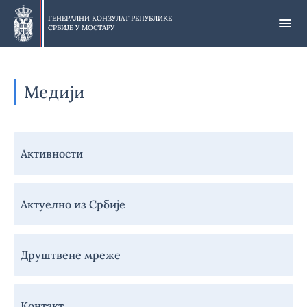
Прескочи
на
ГЕНЕРАЛНИ КОНЗУЛАТ РЕПУБЛИКЕ
СРБИЈЕ У
МОСТАРУ
главни
део
Медији
Навигација
Активности
-
Медији
Актуелно из Србије
Друштвене мреже
Контакт